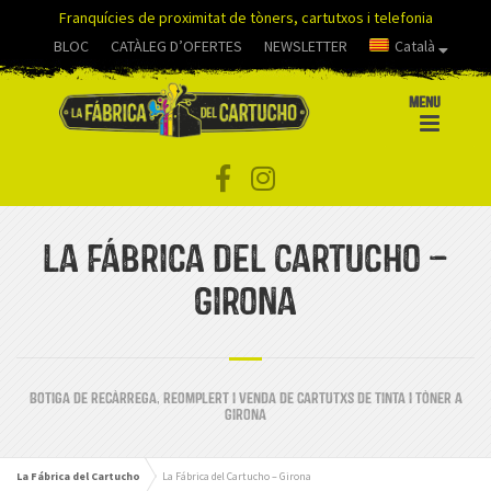
Franquícies de proximitat de tòners, cartutxos i telefonia
BLOC
CATÀLEG D’OFERTES
NEWSLETTER
Català
MENU
La Fábrica del Cartucho –
Girona
Botiga de recàrrega, reomplert i venda de cartutxs de tinta i tòner a
Girona
La Fábrica del Cartucho
La Fábrica del Cartucho – Girona